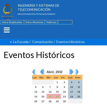
ESCUELA TÉCNICA SUPERIOR DE
INGENIERÍA Y SISTEMAS DE
TELECOMUNICACIÓN
UNIVERSIDAD POLITÉCNICA DE MADRID
Intra-Empleados
Intra-Alumnos
Noticias
Contacto
English
La Escuela
/
Comunicación
/
Eventos Históricos
Eventos Históricos
Abril, 2032
Lun
Mar
Mie
Jue
Vie
Sab
Dom
1
2
3
4
5
6
7
8
9
10
11
12
13
14
15
16
17
18
19
20
21
22
23
24
25
26
27
28
29
30