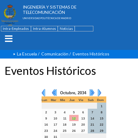
ESCUELA TÉCNICA SUPERIOR DE
INGENIERÍA Y SISTEMAS DE
TELECOMUNICACIÓN
UNIVERSIDAD POLITÉCNICA DE MADRID
Intra-Empleados
Intra-Alumnos
Noticias
Contacto
English
La Escuela
/
Comunicación
/
Eventos Históricos
Eventos Históricos
Octubre, 2034
Lun
Mar
Mie
Jue
Vie
Sab
Dom
1
2
3
4
5
6
7
8
9
10
11
12
13
14
15
16
17
18
19
20
21
22
23
24
25
26
27
28
29
30
31