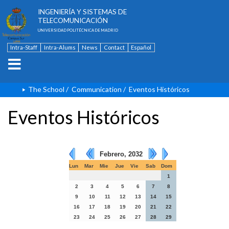
ESCUELA TÉCNICA SUPERIOR DE
INGENIERÍA Y SISTEMAS DE
TELECOMUNICACIÓN
UNIVERSIDAD POLITÉCNICA DE MADRID
Intra-Staff
Intra-Alums
News
Contact
Español
The School
/
Communication
/
Eventos Históricos
Eventos Históricos
Febrero, 2032
Lun
Mar
Mie
Jue
Vie
Sab
Dom
1
2
3
4
5
6
7
8
9
10
11
12
13
14
15
16
17
18
19
20
21
22
23
24
25
26
27
28
29