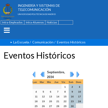
ESCUELA TÉCNICA SUPERIOR DE
INGENIERÍA Y SISTEMAS DE
TELECOMUNICACIÓN
UNIVERSIDAD POLITÉCNICA DE MADRID
Intra-Empleados
Intra-Alumnos
Noticias
Contacto
English
La Escuela
/
Comunicación
/
Eventos Históricos
Eventos Históricos
Septiembre,
2034
Lun
Mar
Mie
Jue
Vie
Sab
Dom
1
2
3
4
5
6
7
8
9
10
11
12
13
14
15
16
17
18
19
20
21
22
23
24
25
26
27
28
29
30