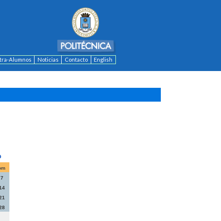
ntra-Alumnos
Noticias
Contacto
English
om
7
14
21
28