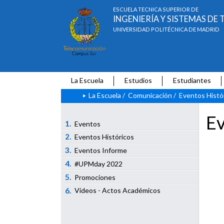
ESCUELA TÉCNICA SUPERIOR DE
INGENIERÍA Y SISTEMAS D
UNIVERSIDAD POLITÉCNICA DE MADRID
La Escuela
Estudios
Estudiantes
La Escuela
/
Comunicación
/
Eventos Histó
Ev
1.
Eventos
2.
Eventos Históricos
3.
Eventos Informe
4.
#UPMday 2022
5.
Promociones
6.
Vídeos - Actos Académicos