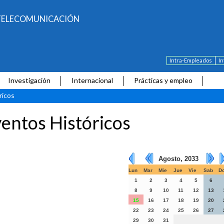
E TELECOMUNICACIÓN
Intra-Empleados
I
Investigación
Internacional
Prácticas y empleo
ricos
entos Históricos
Agosto, 2033
Lun
Mar
Mie
Jue
Vie
Sab
D
1
2
3
4
5
6
8
9
10
11
12
13
15
16
17
18
19
20
22
23
24
25
26
27
29
30
31