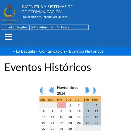
ESCUELA TÉCNICA SUPERIOR DE
INGENIERÍA Y SISTEMAS DE
TELECOMUNICACIÓN
UNIVERSIDAD POLITÉCNICA DE MADRID
Intra-Empleados
Intra-Alumnos
Noticias
Contacto
English
La Escuela
/
Comunicación
/
Eventos Históricos
Eventos Históricos
Noviembre,
2034
Lun
Mar
Mie
Jue
Vie
Sab
Dom
1
2
3
4
5
6
7
8
9
10
11
12
13
14
15
16
17
18
19
20
21
22
23
24
25
26
27
28
29
30