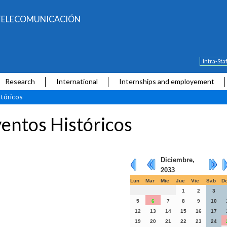
E TELECOMUNICACIÓN
Intra-Sta
Research
International
Internships and employement
tóricos
entos Históricos
Diciembre,
2033
Lun
Mar
Mie
Jue
Vie
Sab
D
1
2
3
5
6
7
8
9
10
12
13
14
15
16
17
19
20
21
22
23
24