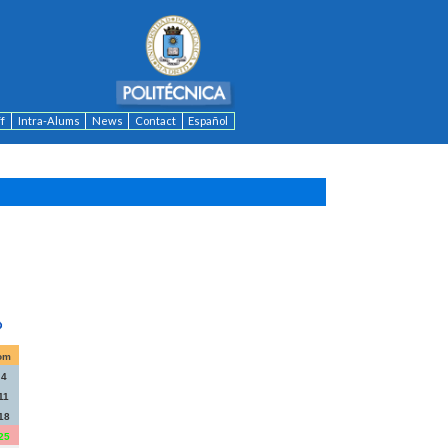
ff
Intra-Alums
News
Contact
Español
om
4
11
18
25