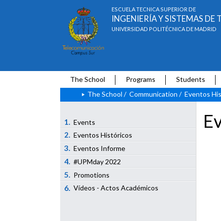
ESCUELA TÉCNICA SUPERIOR DE
INGENIERÍA Y SISTEMAS D
UNIVERSIDAD POLITÉCNICA DE MADRID
The School
Programs
Students
The School
/
Communication
/
Eventos His
Ev
1.
Events
2.
Eventos Históricos
3.
Eventos Informe
4.
#UPMday 2022
5.
Promotions
6.
Vídeos - Actos Académicos