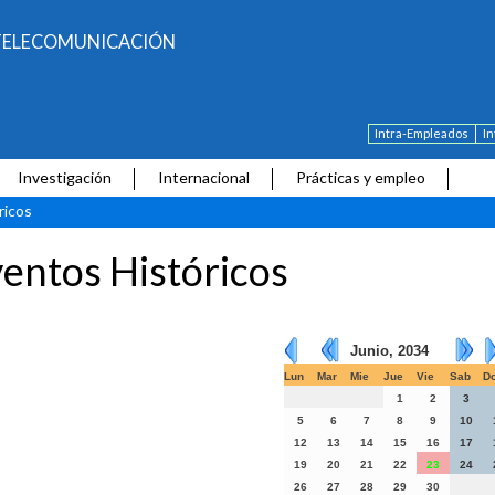
E TELECOMUNICACIÓN
Intra-Empleados
I
Investigación
Internacional
Prácticas y empleo
ricos
entos Históricos
Junio, 2034
Lun
Mar
Mie
Jue
Vie
Sab
D
1
2
3
5
6
7
8
9
10
12
13
14
15
16
17
19
20
21
22
23
24
26
27
28
29
30