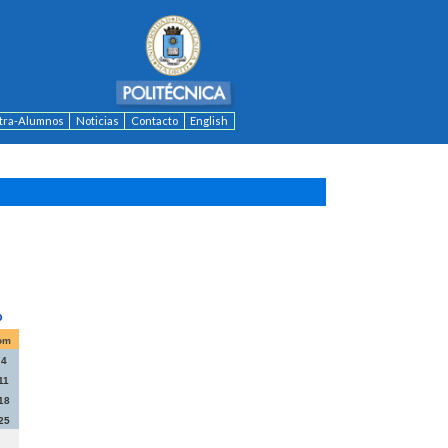
ntra-Alumnos
Noticias
Contacto
English
om
4
11
18
25