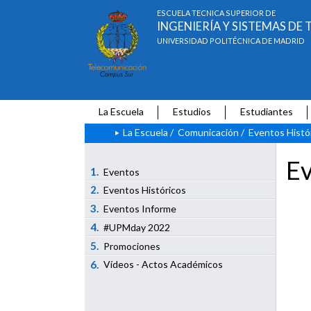
ESCUELA TÉCNICA SUPERIOR DE
INGENIERÍA Y SISTEMAS D
UNIVERSIDAD POLITÉCNICA DE MADRID
La Escuela
Estudios
Estudiantes
La Escuela
/
Comunicación
/
Eventos Histó
Ev
1.
Eventos
2.
Eventos Históricos
3.
Eventos Informe
4.
#UPMday 2022
5.
Promociones
6.
Vídeos - Actos Académicos