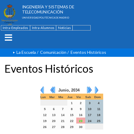
ESCUELA TÉCNICA SUPERIOR DE
INGENIERÍA Y SISTEMAS DE
TELECOMUNICACIÓN
UNIVERSIDAD POLITÉCNICA DE MADRID
Intra-Empleados
Intra-Alumnos
Noticias
Contacto
English
La Escuela
/
Comunicación
/
Eventos Históricos
Eventos Históricos
Junio, 2034
Lun
Mar
Mie
Jue
Vie
Sab
Dom
1
2
3
4
5
6
7
8
9
10
11
12
13
14
15
16
17
18
19
20
21
22
23
24
25
26
27
28
29
30