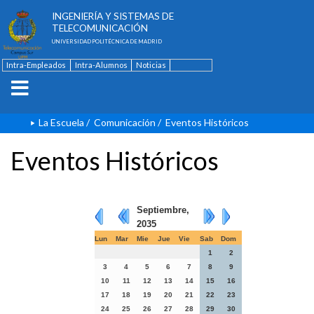
ESCUELA TÉCNICA SUPERIOR DE
INGENIERÍA Y SISTEMAS DE
TELECOMUNICACIÓN
UNIVERSIDAD POLITÉCNICA DE MADRID
Intra-Empleados
Intra-Alumnos
Noticias
Contacto
English
La Escuela
/
Comunicación
/
Eventos Históricos
Eventos Históricos
Septiembre,
2035
Lun
Mar
Mie
Jue
Vie
Sab
Dom
1
2
3
4
5
6
7
8
9
10
11
12
13
14
15
16
17
18
19
20
21
22
23
24
25
26
27
28
29
30