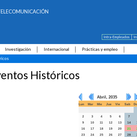
E TELECOMUNICACIÓN
Intra-Empleados
I
Investigación
Internacional
Prácticas y empleo
ricos
entos Históricos
Abril, 2035
Lun
Mar
Mie
Jue
Vie
Sab
D
2
3
4
5
6
7
9
10
11
12
13
14
16
17
18
19
20
21
23
24
25
26
27
28