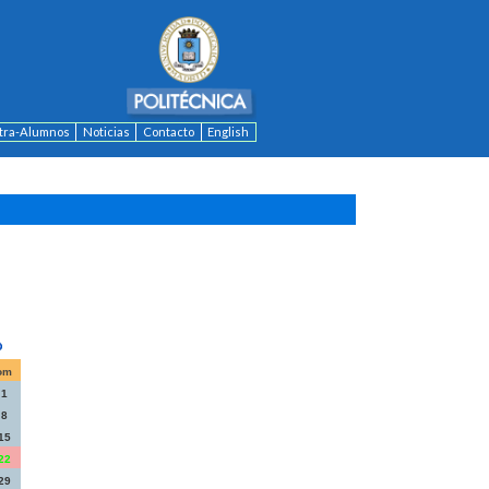
ntra-Alumnos
Noticias
Contacto
English
om
1
8
15
22
29