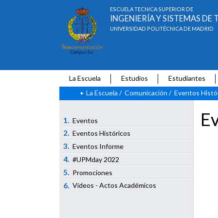
ESCUELA TÉCNICA SUPERIOR DE
INGENIERÍA Y SISTEMAS D
UNIVERSIDAD POLITÉCNICA DE MADRID
La Escuela
Estudios
Estudiantes
La Escuela
/
Comunicación
/
Eventos Histó
Ev
1.
Eventos
2.
Eventos Históricos
3.
Eventos Informe
4.
#UPMday 2022
5.
Promociones
6.
Vídeos - Actos Académicos