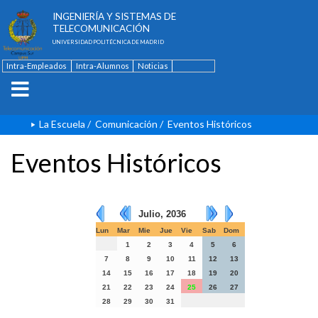
ESCUELA TÉCNICA SUPERIOR DE
INGENIERÍA Y SISTEMAS DE
TELECOMUNICACIÓN
UNIVERSIDAD POLITÉCNICA DE MADRID
Intra-Empleados
Intra-Alumnos
Noticias
Contacto
English
La Escuela
/
Comunicación
/
Eventos Históricos
Eventos Históricos
Julio, 2036
Lun
Mar
Mie
Jue
Vie
Sab
Dom
1
2
3
4
5
6
7
8
9
10
11
12
13
14
15
16
17
18
19
20
21
22
23
24
25
26
27
28
29
30
31