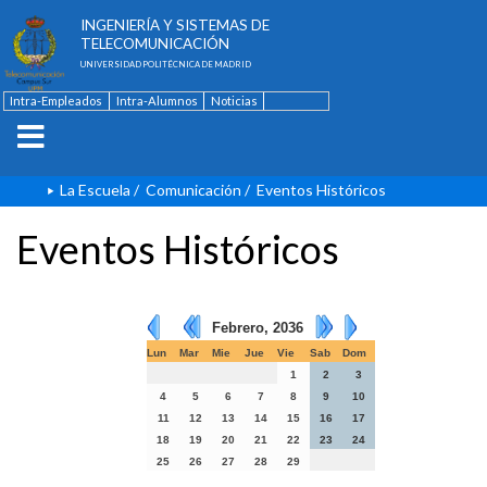
ESCUELA TÉCNICA SUPERIOR DE
INGENIERÍA Y SISTEMAS DE
TELECOMUNICACIÓN
UNIVERSIDAD POLITÉCNICA DE MADRID
Intra-Empleados
Intra-Alumnos
Noticias
Contacto
English
La Escuela
/
Comunicación
/
Eventos Históricos
Eventos Históricos
Febrero, 2036
Lun
Mar
Mie
Jue
Vie
Sab
Dom
1
2
3
4
5
6
7
8
9
10
11
12
13
14
15
16
17
18
19
20
21
22
23
24
25
26
27
28
29