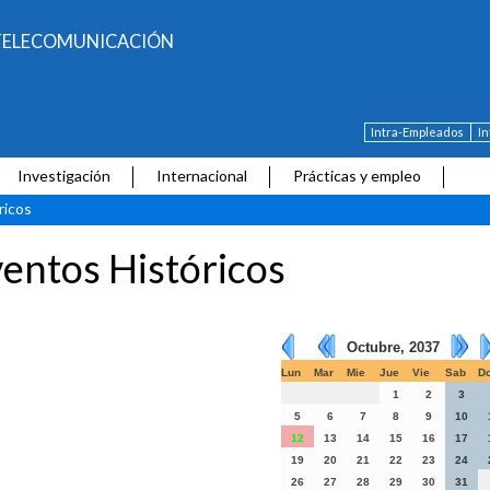
E TELECOMUNICACIÓN
Intra-Empleados
I
Investigación
Internacional
Prácticas y empleo
ricos
entos Históricos
Octubre, 2037
Lun
Mar
Mie
Jue
Vie
Sab
D
1
2
3
5
6
7
8
9
10
12
13
14
15
16
17
19
20
21
22
23
24
26
27
28
29
30
31