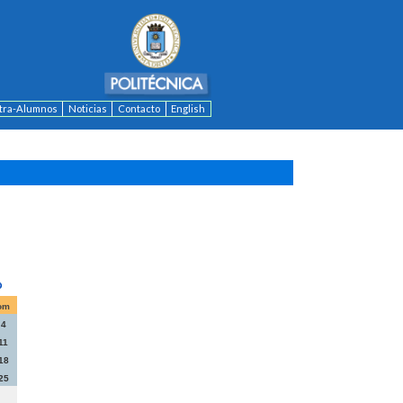
ntra-Alumnos
Noticias
Contacto
English
om
4
11
18
25