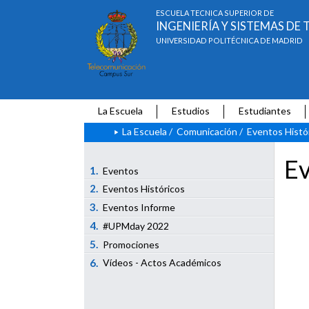
ESCUELA TÉCNICA SUPERIOR DE
INGENIERÍA Y SISTEMAS D
UNIVERSIDAD POLITÉCNICA DE MADRID
La Escuela
Estudios
Estudiantes
La Escuela
/
Comunicación
/
Eventos Histó
Ev
1.
Eventos
2.
Eventos Históricos
3.
Eventos Informe
4.
#UPMday 2022
5.
Promociones
6.
Vídeos - Actos Académicos