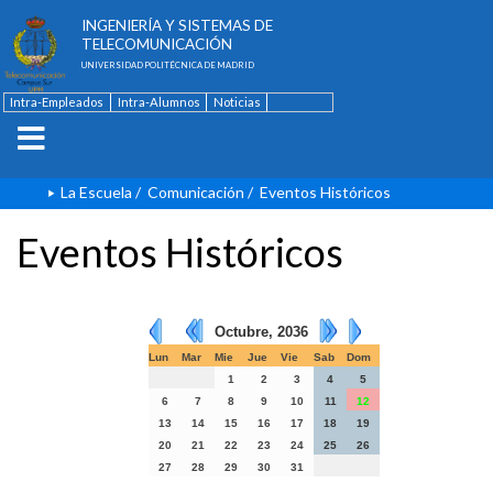
ESCUELA TÉCNICA SUPERIOR DE
INGENIERÍA Y SISTEMAS DE
TELECOMUNICACIÓN
UNIVERSIDAD POLITÉCNICA DE MADRID
Intra-Empleados
Intra-Alumnos
Noticias
Contacto
English
La Escuela
/
Comunicación
/
Eventos Históricos
Eventos Históricos
Octubre, 2036
Lun
Mar
Mie
Jue
Vie
Sab
Dom
1
2
3
4
5
6
7
8
9
10
11
12
13
14
15
16
17
18
19
20
21
22
23
24
25
26
27
28
29
30
31