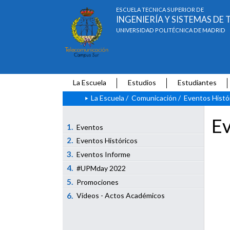
ESCUELA TÉCNICA SUPERIOR DE
INGENIERÍA Y SISTEMAS D
UNIVERSIDAD POLITÉCNICA DE MADRID
La Escuela
Estudios
Estudiantes
La Escuela
/
Comunicación
/
Eventos Histó
Ev
1.
Eventos
2.
Eventos Históricos
3.
Eventos Informe
4.
#UPMday 2022
5.
Promociones
6.
Vídeos - Actos Académicos