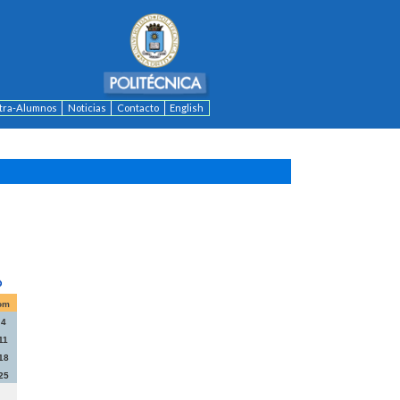
ntra-Alumnos
Noticias
Contacto
English
om
4
11
18
25