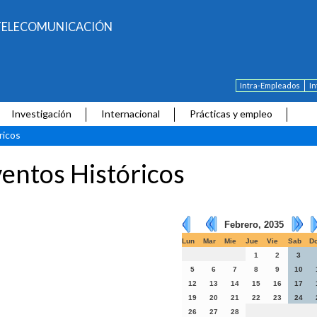
E TELECOMUNICACIÓN
Intra-Empleados
I
Investigación
Internacional
Prácticas y empleo
ricos
entos Históricos
Febrero, 2035
Lun
Mar
Mie
Jue
Vie
Sab
D
1
2
3
5
6
7
8
9
10
12
13
14
15
16
17
19
20
21
22
23
24
26
27
28