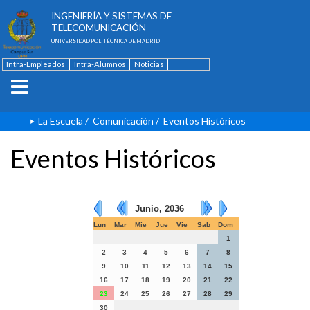
ESCUELA TÉCNICA SUPERIOR DE
INGENIERÍA Y SISTEMAS DE
TELECOMUNICACIÓN
UNIVERSIDAD POLITÉCNICA DE MADRID
Intra-Empleados
Intra-Alumnos
Noticias
Contacto
English
La Escuela
/
Comunicación
/
Eventos Históricos
Eventos Históricos
Junio, 2036
Lun
Mar
Mie
Jue
Vie
Sab
Dom
1
2
3
4
5
6
7
8
9
10
11
12
13
14
15
16
17
18
19
20
21
22
23
24
25
26
27
28
29
30