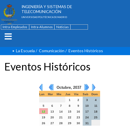
ESCUELA TÉCNICA SUPERIOR DE
INGENIERÍA Y SISTEMAS DE
TELECOMUNICACIÓN
UNIVERSIDAD POLITÉCNICA DE MADRID
Intra-Empleados
Intra-Alumnos
Noticias
Contacto
English
La Escuela
/
Comunicación
/
Eventos Históricos
Eventos Históricos
Octubre, 2037
Lun
Mar
Mie
Jue
Vie
Sab
Dom
1
2
3
4
5
6
7
8
9
10
11
12
13
14
15
16
17
18
19
20
21
22
23
24
25
26
27
28
29
30
31