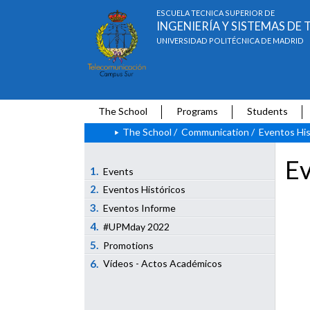
ESCUELA TÉCNICA SUPERIOR DE
INGENIERÍA Y SISTEMAS D
UNIVERSIDAD POLITÉCNICA DE MADRID
The School
Programs
Students
The School
/
Communication
/
Eventos His
Ev
1.
Events
2.
Eventos Históricos
3.
Eventos Informe
4.
#UPMday 2022
5.
Promotions
6.
Vídeos - Actos Académicos