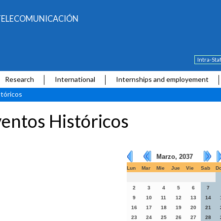
E TELECOMUNICACIÓN
Intra-Sta
Research
International
Internships and employement
tóricos
entos Históricos
Marzo, 2037
Lun
Mar
Mie
Jue
Vie
Sab
D
2
3
4
5
6
7
9
10
11
12
13
14
16
17
18
19
20
21
23
24
25
26
27
28