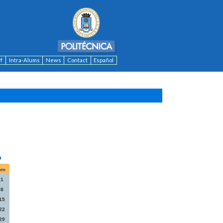
ff
Intra-Alums
News
Contact
Español
om
1
8
15
22
29