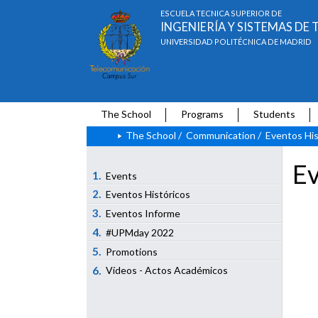
ESCUELA TÉCNICA SUPERIOR DE
INGENIERÍA Y SISTEMAS D
UNIVERSIDAD POLITÉCNICA DE MADRID
The School
Programs
Students
The School
/
Communication
/
Eventos His
Ev
1.
Events
2.
Eventos Históricos
3.
Eventos Informe
4.
#UPMday 2022
5.
Promotions
6.
Vídeos - Actos Académicos