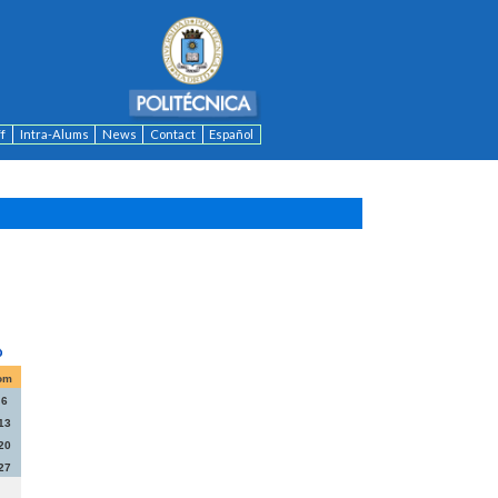
ff
Intra-Alums
News
Contact
Español
om
6
13
20
27