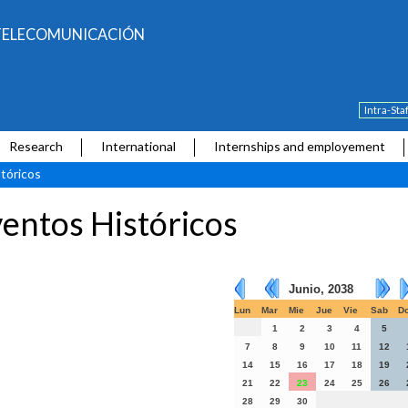
E TELECOMUNICACIÓN
Intra-Sta
Research
International
Internships and employement
tóricos
entos Históricos
Junio, 2038
Lun
Mar
Mie
Jue
Vie
Sab
D
1
2
3
4
5
7
8
9
10
11
12
14
15
16
17
18
19
21
22
23
24
25
26
28
29
30