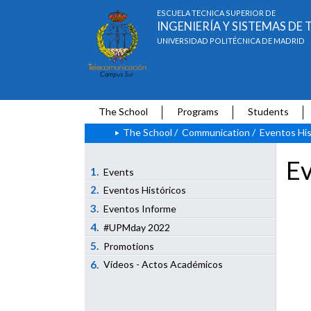
ESCUELA TÉCNICA SUPERIOR DE
INGENIERÍA Y SISTEMAS D
UNIVERSIDAD POLITÉCNICA DE MADRID
The School
Programs
Students
The School
/
Communication
/
Eventos His
Ev
1.
Events
2.
Eventos Históricos
3.
Eventos Informe
4.
#UPMday 2022
5.
Promotions
6.
Vídeos - Actos Académicos