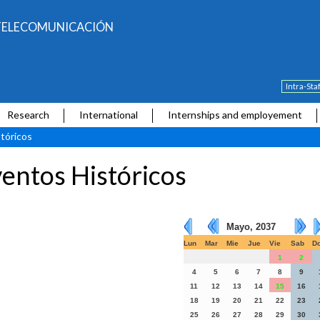
E TELECOMUNICACIÓN
Intra-Sta
Research
International
Internships and employement
tóricos
entos Históricos
Mayo, 2037
Lun
Mar
Mie
Jue
Vie
Sab
D
1
2
4
5
6
7
8
9
11
12
13
14
15
16
18
19
20
21
22
23
25
26
27
28
29
30