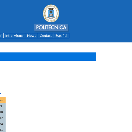
ff
Intra-Alums
News
Contact
Español
om
3
10
17
24
31