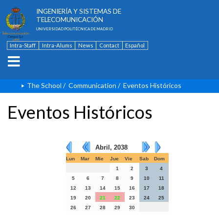
ESCUELA TÉCNICA SUPERIOR DE
INGENIERÍA Y SISTEMAS DE
TELECOMUNICACIÓN
UNIVERSIDAD POLITÉCNICA DE MADRID
Intra-Staff
Intra-Alums
News
Contact
Español
The School
/
Communication
/
Eventos Históricos
Eventos Históricos
Abril, 2038
Lun
Mar
Mie
Jue
Vie
Sab
Dom
1
2
3
4
5
6
7
8
9
10
11
12
13
14
15
16
17
18
19
20
21
22
23
24
25
26
27
28
29
30