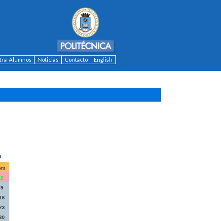
ntra-Alumnos
Noticias
Contacto
English
om
2
9
16
23
30