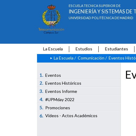
ESCUELA TÉCNICA SUPERIOR DE
INGENIERÍA Y SISTEMAS D
UNIVERSIDAD POLITÉCNICA DE MADRID
La Escuela
Estudios
Estudiantes
La Escuela
/
Comunicación
/
Eventos Histó
Ev
1.
Eventos
2.
Eventos Históricos
3.
Eventos Informe
4.
#UPMday 2022
5.
Promociones
6.
Vídeos - Actos Académicos