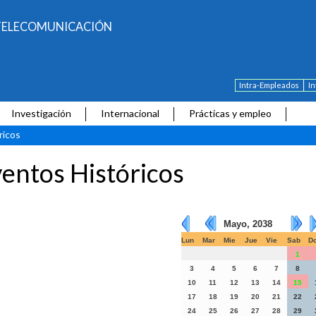
E TELECOMUNICACIÓN
Intra-Empleados
I
Investigación
Internacional
Prácticas y empleo
ricos
entos Históricos
Mayo, 2038
Lun
Mar
Mie
Jue
Vie
Sab
D
1
3
4
5
6
7
8
10
11
12
13
14
15
17
18
19
20
21
22
24
25
26
27
28
29