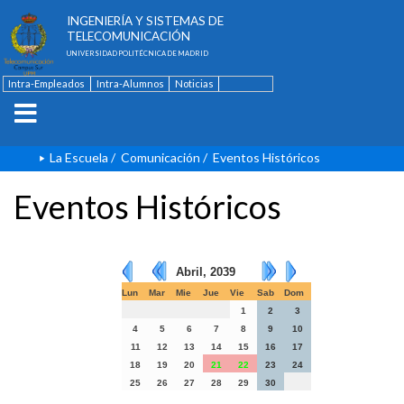
ESCUELA TÉCNICA SUPERIOR DE
INGENIERÍA Y SISTEMAS DE
TELECOMUNICACIÓN
UNIVERSIDAD POLITÉCNICA DE MADRID
Intra-Empleados
Intra-Alumnos
Noticias
Contacto
English
La Escuela
/
Comunicación
/
Eventos Históricos
Eventos Históricos
Abril, 2039
Lun
Mar
Mie
Jue
Vie
Sab
Dom
1
2
3
4
5
6
7
8
9
10
11
12
13
14
15
16
17
18
19
20
21
22
23
24
25
26
27
28
29
30