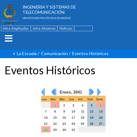
ESCUELA TÉCNICA SUPERIOR DE
INGENIERÍA Y SISTEMAS DE
TELECOMUNICACIÓN
UNIVERSIDAD POLITÉCNICA DE MADRID
Intra-Empleados
Intra-Alumnos
Noticias
Contacto
English
La Escuela
/
Comunicación
/
Eventos Históricos
Eventos Históricos
Enero, 2041
Lun
Mar
Mie
Jue
Vie
Sab
Dom
1
2
3
4
5
6
7
8
9
10
11
12
13
14
15
16
17
18
19
20
21
22
23
24
25
26
27
28
29
30
31