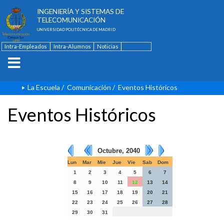
ESCUELA TÉCNICA SUPERIOR DE
INGENIERÍA Y SISTEMAS DE
TELECOMUNICACIÓN
UNIVERSIDAD POLITÉCNICA DE MADRID
Intra-Empleados
Intra-Alumnos
Noticias
Contacto
English
La Escuela
/
Comunicación
/
Eventos Históricos
Eventos Históricos
Octubre, 2040
Lun
Mar
Mie
Jue
Vie
Sab
Dom
1
2
3
4
5
6
7
8
9
10
11
12
13
14
15
16
17
18
19
20
21
22
23
24
25
26
27
28
29
30
31