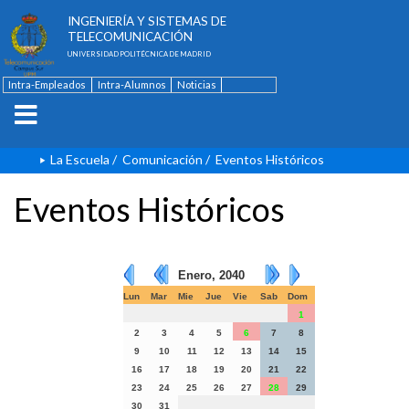
ESCUELA TÉCNICA SUPERIOR DE
INGENIERÍA Y SISTEMAS DE
TELECOMUNICACIÓN
UNIVERSIDAD POLITÉCNICA DE MADRID
Intra-Empleados
Intra-Alumnos
Noticias
Contacto
English
La Escuela
/
Comunicación
/
Eventos Históricos
Eventos Históricos
Enero, 2040
Lun
Mar
Mie
Jue
Vie
Sab
Dom
1
2
3
4
5
6
7
8
9
10
11
12
13
14
15
16
17
18
19
20
21
22
23
24
25
26
27
28
29
30
31