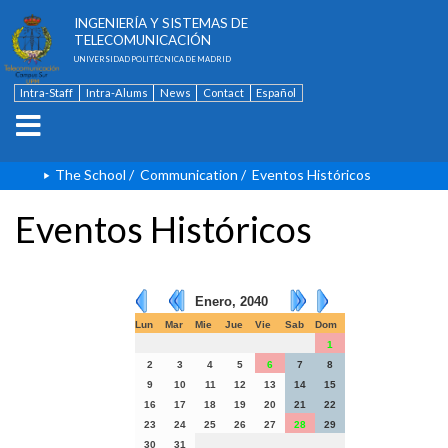
ESCUELA TÉCNICA SUPERIOR DE
INGENIERÍA Y SISTEMAS DE
TELECOMUNICACIÓN
UNIVERSIDAD POLITÉCNICA DE MADRID
Intra-Staff
Intra-Alums
News
Contact
Español
The School
/
Communication
/
Eventos Históricos
Eventos Históricos
Enero, 2040
Lun
Mar
Mie
Jue
Vie
Sab
Dom
1
2
3
4
5
6
7
8
9
10
11
12
13
14
15
16
17
18
19
20
21
22
23
24
25
26
27
28
29
30
31