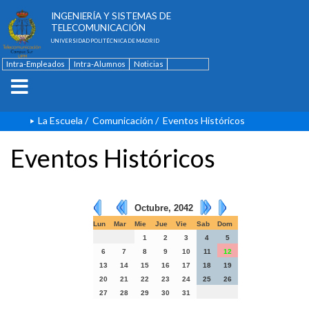
ESCUELA TÉCNICA SUPERIOR DE
INGENIERÍA Y SISTEMAS DE
TELECOMUNICACIÓN
UNIVERSIDAD POLITÉCNICA DE MADRID
Intra-Empleados
Intra-Alumnos
Noticias
Contacto
English
La Escuela
/
Comunicación
/
Eventos Históricos
Eventos Históricos
Octubre, 2042
Lun
Mar
Mie
Jue
Vie
Sab
Dom
1
2
3
4
5
6
7
8
9
10
11
12
13
14
15
16
17
18
19
20
21
22
23
24
25
26
27
28
29
30
31