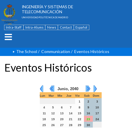
ESCUELA TÉCNICA SUPERIOR DE
INGENIERÍA Y SISTEMAS DE
TELECOMUNICACIÓN
UNIVERSIDAD POLITÉCNICA DE MADRID
Intra-Staff
Intra-Alums
News
Contact
Español
The School
/
Communication
/
Eventos Históricos
Eventos Históricos
Junio, 2040
Lun
Mar
Mie
Jue
Vie
Sab
Dom
1
2
3
4
5
6
7
8
9
10
11
12
13
14
15
16
17
18
19
20
21
22
23
24
25
26
27
28
29
30