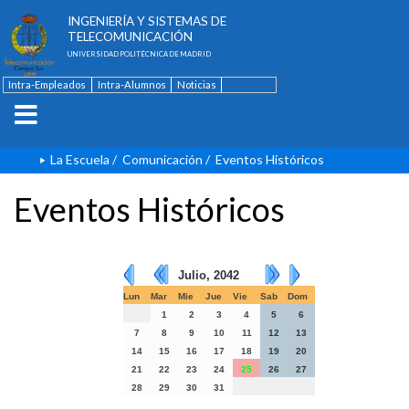
ESCUELA TÉCNICA SUPERIOR DE
INGENIERÍA Y SISTEMAS DE
TELECOMUNICACIÓN
UNIVERSIDAD POLITÉCNICA DE MADRID
Intra-Empleados
Intra-Alumnos
Noticias
Contacto
English
La Escuela
/
Comunicación
/
Eventos Históricos
Eventos Históricos
Julio, 2042
Lun
Mar
Mie
Jue
Vie
Sab
Dom
1
2
3
4
5
6
7
8
9
10
11
12
13
14
15
16
17
18
19
20
21
22
23
24
25
26
27
28
29
30
31