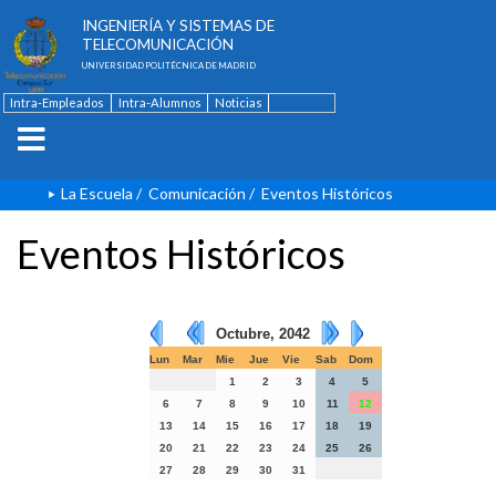
ESCUELA TÉCNICA SUPERIOR DE
INGENIERÍA Y SISTEMAS DE
TELECOMUNICACIÓN
UNIVERSIDAD POLITÉCNICA DE MADRID
Intra-Empleados
Intra-Alumnos
Noticias
Contacto
English
La Escuela
/
Comunicación
/
Eventos Históricos
Eventos Históricos
Octubre, 2042
Lun
Mar
Mie
Jue
Vie
Sab
Dom
1
2
3
4
5
6
7
8
9
10
11
12
13
14
15
16
17
18
19
20
21
22
23
24
25
26
27
28
29
30
31