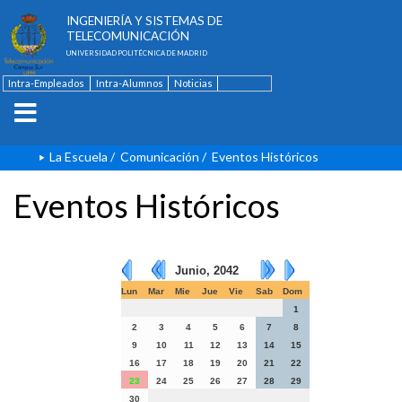
ESCUELA TÉCNICA SUPERIOR DE
INGENIERÍA Y SISTEMAS DE
TELECOMUNICACIÓN
UNIVERSIDAD POLITÉCNICA DE MADRID
Intra-Empleados
Intra-Alumnos
Noticias
Contacto
English
La Escuela
/
Comunicación
/
Eventos Históricos
Eventos Históricos
Junio, 2042
Lun
Mar
Mie
Jue
Vie
Sab
Dom
1
2
3
4
5
6
7
8
9
10
11
12
13
14
15
16
17
18
19
20
21
22
23
24
25
26
27
28
29
30