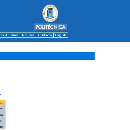
ntra-Alumnos
Noticias
Contacto
English
om
7
14
21
28