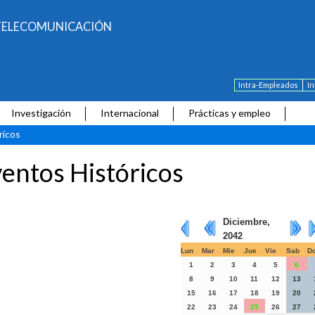
E TELECOMUNICACIÓN
Intra-Empleados
I
Investigación
Internacional
Prácticas y empleo
ricos
entos Históricos
Diciembre,
2042
Lun
Mar
Mie
Jue
Vie
Sab
D
1
2
3
4
5
6
8
9
10
11
12
13
15
16
17
18
19
20
22
23
24
25
26
27