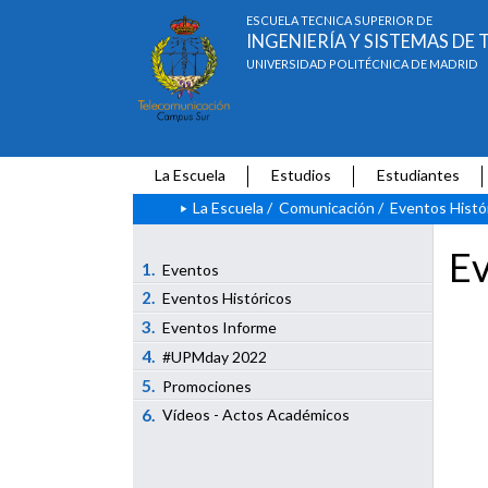
ESCUELA TÉCNICA SUPERIOR DE
INGENIERÍA Y SISTEMAS D
UNIVERSIDAD POLITÉCNICA DE MADRID
La Escuela
Estudios
Estudiantes
La Escuela
/
Comunicación
/
Eventos Histó
Ev
1.
Eventos
2.
Eventos Históricos
3.
Eventos Informe
4.
#UPMday 2022
5.
Promociones
6.
Vídeos - Actos Académicos