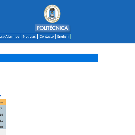
ntra-Alumnos
Noticias
Contacto
English
om
7
14
21
28