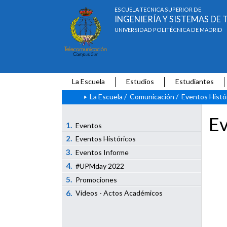
ESCUELA TÉCNICA SUPERIOR DE
INGENIERÍA Y SISTEMAS D
UNIVERSIDAD POLITÉCNICA DE MADRID
La Escuela
Estudios
Estudiantes
La Escuela
/
Comunicación
/
Eventos Histó
Ev
1.
Eventos
2.
Eventos Históricos
3.
Eventos Informe
4.
#UPMday 2022
5.
Promociones
6.
Vídeos - Actos Académicos