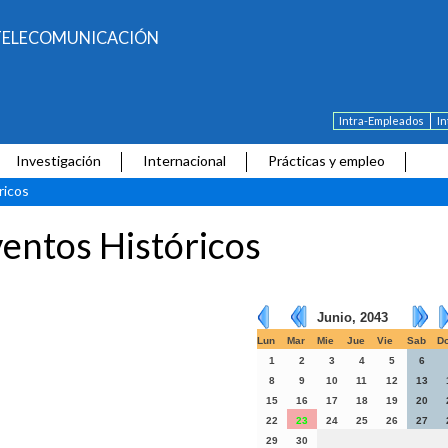
E TELECOMUNICACIÓN
Intra-Empleados
I
Investigación
Internacional
Prácticas y empleo
ricos
entos Históricos
Junio, 2043
Lun
Mar
Mie
Jue
Vie
Sab
D
1
2
3
4
5
6
8
9
10
11
12
13
15
16
17
18
19
20
22
23
24
25
26
27
29
30