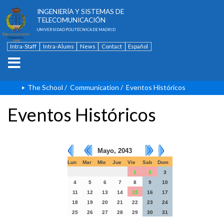
ESCUELA TÉCNICA SUPERIOR DE
INGENIERÍA Y SISTEMAS DE
TELECOMUNICACIÓN
UNIVERSIDAD POLITÉCNICA DE MADRID
Intra-Staff
Intra-Alums
News
Contact
Español
The School
/
Communication
/
Eventos Históricos
Eventos Históricos
Mayo, 2043
Lun
Mar
Mie
Jue
Vie
Sab
Dom
1
2
3
4
5
6
7
8
9
10
11
12
13
14
15
16
17
18
19
20
21
22
23
24
25
26
27
28
29
30
31