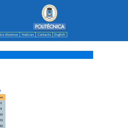
ntra-Alumnos
Noticias
Contacto
English
om
2
9
16
23
30