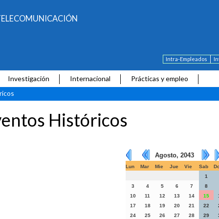
E TELECOMUNICACIÓN
Intra-Empleados
I
Investigación
Internacional
Prácticas y empleo
ricos
entos Históricos
Agosto, 2043
Lun
Mar
Mie
Jue
Vie
Sab
D
1
3
4
5
6
7
8
10
11
12
13
14
15
17
18
19
20
21
22
24
25
26
27
28
29