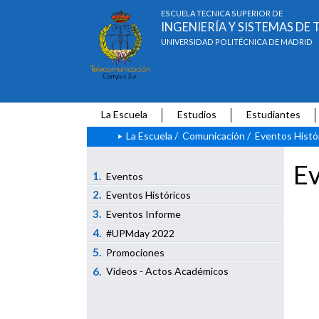
ESCUELA TÉCNICA SUPERIOR DE
INGENIERÍA Y SISTEMAS D
UNIVERSIDAD POLITÉCNICA DE MADRID
La Escuela
Estudios
Estudiantes
La Escuela
/
Comunicación
/
Eventos Histó
Ev
1.
Eventos
2.
Eventos Históricos
3.
Eventos Informe
4.
#UPMday 2022
5.
Promociones
6.
Vídeos - Actos Académicos