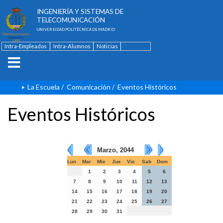
ESCUELA TÉCNICA SUPERIOR DE
INGENIERÍA Y SISTEMAS DE
TELECOMUNICACIÓN
UNIVERSIDAD POLITÉCNICA DE MADRID
Intra-Empleados
Intra-Alumnos
Noticias
Contacto
English
La Escuela
/
Comunicación
/
Eventos Históricos
Eventos Históricos
Marzo, 2044
Lun
Mar
Mie
Jue
Vie
Sab
Dom
1
2
3
4
5
6
7
8
9
10
11
12
13
14
15
16
17
18
19
20
21
22
23
24
25
26
27
28
29
30
31