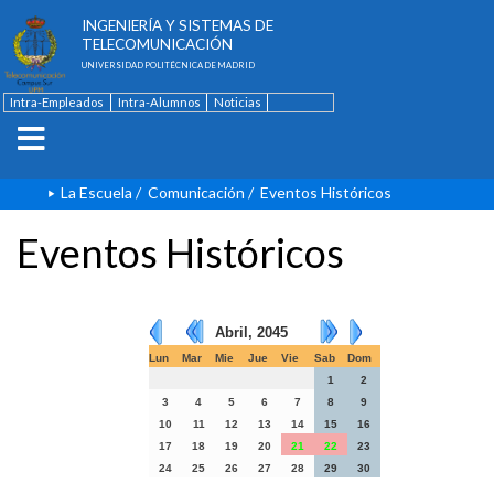
ESCUELA TÉCNICA SUPERIOR DE
INGENIERÍA Y SISTEMAS DE
TELECOMUNICACIÓN
UNIVERSIDAD POLITÉCNICA DE MADRID
Intra-Empleados
Intra-Alumnos
Noticias
Contacto
English
La Escuela
/
Comunicación
/
Eventos Históricos
Eventos Históricos
Abril, 2045
Lun
Mar
Mie
Jue
Vie
Sab
Dom
1
2
3
4
5
6
7
8
9
10
11
12
13
14
15
16
17
18
19
20
21
22
23
24
25
26
27
28
29
30