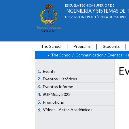
ESCUELA TÉCNICA SUPERIOR DE
INGENIERÍA Y SISTEMAS D
UNIVERSIDAD POLITÉCNICA DE MADRID
The School
Programs
Students
The School
/
Communication
/
Eventos His
Ev
1.
Events
2.
Eventos Históricos
3.
Eventos Informe
4.
#UPMday 2022
5.
Promotions
6.
Vídeos - Actos Académicos