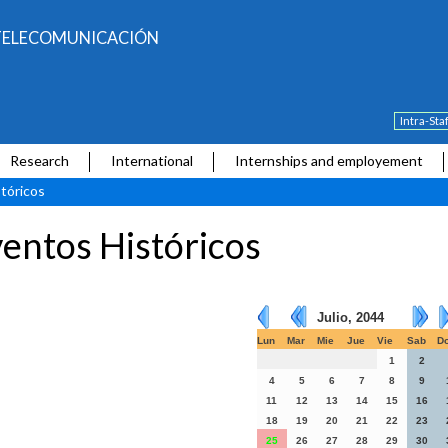
E TELECOMUNICACIÓN
Intra-Sta
Research
International
Internships and employement
tóricos
entos Históricos
Julio, 2044
Lun
Mar
Mie
Jue
Vie
Sab
D
1
2
4
5
6
7
8
9
11
12
13
14
15
16
18
19
20
21
22
23
25
26
27
28
29
30