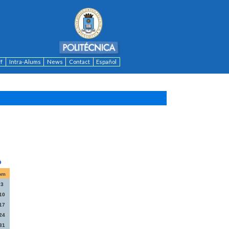
ff
Intra-Alums
News
Contact
Español
om
3
10
17
24
31