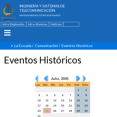
ESCUELA TÉCNICA SUPERIOR DE
INGENIERÍA Y SISTEMAS DE
TELECOMUNICACIÓN
UNIVERSIDAD POLITÉCNICA DE MADRID
Intra-Empleados
Intra-Alumnos
Noticias
Contacto
English
La Escuela
/
Comunicación
/
Eventos Históricos
Eventos Históricos
Julio, 2045
Lun
Mar
Mie
Jue
Vie
Sab
Dom
1
2
3
4
5
6
7
8
9
10
11
12
13
14
15
16
17
18
19
20
21
22
23
24
25
26
27
28
29
30
31