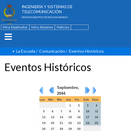
ESCUELA TÉCNICA SUPERIOR DE
INGENIERÍA Y SISTEMAS DE
TELECOMUNICACIÓN
UNIVERSIDAD POLITÉCNICA DE MADRID
Intra-Empleados
Intra-Alumnos
Noticias
Contacto
English
La Escuela
/
Comunicación
/
Eventos Históricos
Eventos Históricos
Septiembre,
2044
Lun
Mar
Mie
Jue
Vie
Sab
Dom
1
2
3
4
5
6
7
8
9
10
11
12
13
14
15
16
17
18
19
20
21
22
23
24
25
26
27
28
29
30