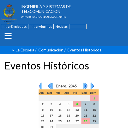
ESCUELA TÉCNICA SUPERIOR DE
INGENIERÍA Y SISTEMAS DE
TELECOMUNICACIÓN
UNIVERSIDAD POLITÉCNICA DE MADRID
Intra-Empleados
Intra-Alumnos
Noticias
Contacto
English
La Escuela
/
Comunicación
/
Eventos Históricos
Eventos Históricos
Enero, 2045
Lun
Mar
Mie
Jue
Vie
Sab
Dom
1
2
3
4
5
6
7
8
9
10
11
12
13
14
15
16
17
18
19
20
21
22
23
24
25
26
27
28
29
30
31