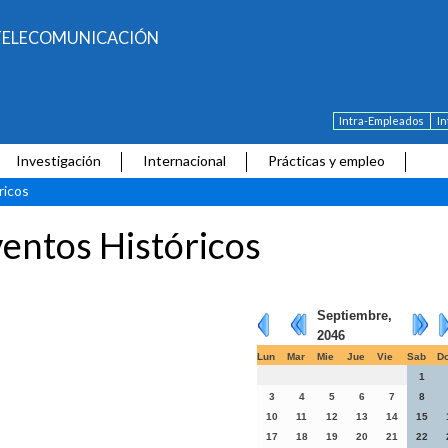
E TELECOMUNICACIÓN
Intra-Empleados
I
Investigación
Internacional
Prácticas y empleo
ricos
entos Históricos
Septiembre,
2046
Lun
Mar
Mie
Jue
Vie
Sab
D
1
3
4
5
6
7
8
10
11
12
13
14
15
17
18
19
20
21
22