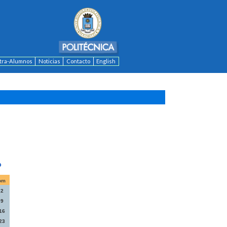
ntra-Alumnos
Noticias
Contacto
English
om
2
9
16
23