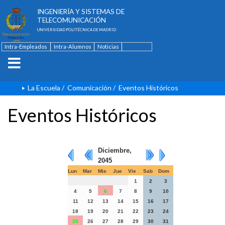
ESCUELA TÉCNICA SUPERIOR DE
INGENIERÍA Y SISTEMAS DE
TELECOMUNICACIÓN
UNIVERSIDAD POLITÉCNICA DE MADRID
Intra-Empleados
Intra-Alumnos
Noticias
Contacto
English
La Escuela
/
Comunicación
/
Eventos Históricos
Eventos Históricos
Diciembre,
2045
Lun
Mar
Mie
Jue
Vie
Sab
Dom
1
2
3
4
5
6
7
8
9
10
11
12
13
14
15
16
17
18
19
20
21
22
23
24
25
26
27
28
29
30
31