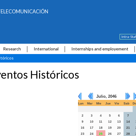
E TELECOMUNICACIÓN
Intra-Sta
Research
International
Internships and employement
tóricos
entos Históricos
Julio, 2046
Lun
Mar
Mie
Jue
Vie
Sab
D
2
3
4
5
6
7
9
10
11
12
13
14
16
17
18
19
20
21
23
24
25
26
27
28