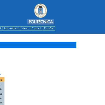
ff
Intra-Alums
News
Contact
Español
om
1
8
15
22
29