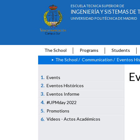
ESCUELA TÉCNICA SUPERIOR DE
INGENIERÍA Y SISTEMAS D
UNIVERSIDAD POLITÉCNICA DE MADRID
The School
Programs
Students
The School
/
Communication
/
Eventos His
Ev
1.
Events
2.
Eventos Históricos
3.
Eventos Informe
4.
#UPMday 2022
5.
Promotions
6.
Vídeos - Actos Académicos