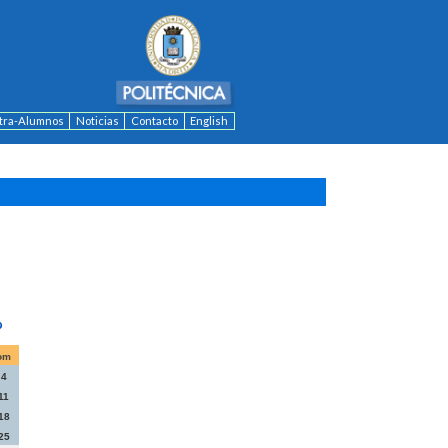
ntra-Alumnos
Noticias
Contacto
English
om
4
11
18
25