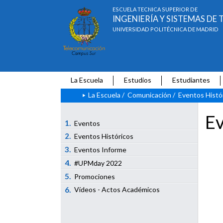
ESCUELA TÉCNICA SUPERIOR DE
INGENIERÍA Y SISTEMAS D
UNIVERSIDAD POLITÉCNICA DE MADRID
La Escuela
Estudios
Estudiantes
La Escuela
/
Comunicación
/
Eventos Histó
Ev
1.
Eventos
2.
Eventos Históricos
3.
Eventos Informe
4.
#UPMday 2022
5.
Promociones
6.
Vídeos - Actos Académicos