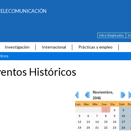
E TELECOMUNICACIÓN
Intra-Empleados
I
Investigación
Internacional
Prácticas y empleo
ricos
entos Históricos
Noviembre,
2046
Lun
Mar
Mie
Jue
Vie
Sab
D
1
2
3
5
6
7
8
9
10
12
13
14
15
16
17
19
20
21
22
23
24