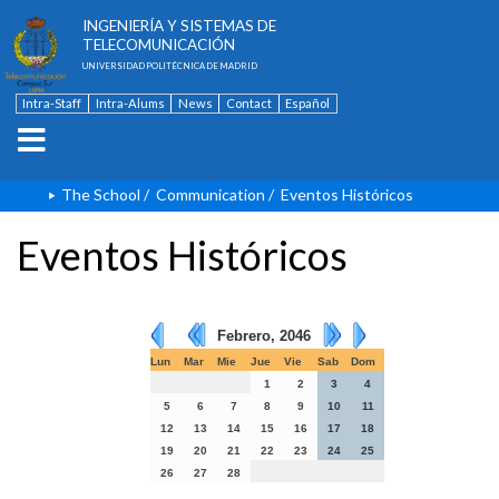
ESCUELA TÉCNICA SUPERIOR DE
INGENIERÍA Y SISTEMAS DE
TELECOMUNICACIÓN
UNIVERSIDAD POLITÉCNICA DE MADRID
Intra-Staff
Intra-Alums
News
Contact
Español
The School
/
Communication
/
Eventos Históricos
Eventos Históricos
Febrero, 2046
Lun
Mar
Mie
Jue
Vie
Sab
Dom
1
2
3
4
5
6
7
8
9
10
11
12
13
14
15
16
17
18
19
20
21
22
23
24
25
26
27
28