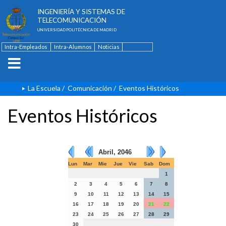
ESCUELA TÉCNICA SUPERIOR DE
INGENIERÍA Y SISTEMAS DE
TELECOMUNICACIÓN
UNIVERSIDAD POLITÉCNICA DE MADRID
Intra-Empleados
Intra-Alumnos
Noticias
Contacto
English
La Escuela
/
Comunicación
/
Eventos Históricos
Eventos Históricos
Abril, 2046
Lun
Mar
Mie
Jue
Vie
Sab
Dom
1
2
3
4
5
6
7
8
9
10
11
12
13
14
15
16
17
18
19
20
21
22
23
24
25
26
27
28
29
30