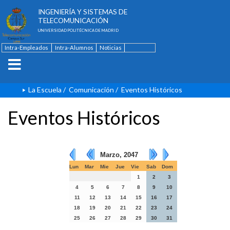
ESCUELA TÉCNICA SUPERIOR DE
INGENIERÍA Y SISTEMAS DE
TELECOMUNICACIÓN
UNIVERSIDAD POLITÉCNICA DE MADRID
Intra-Empleados
Intra-Alumnos
Noticias
Contacto
English
La Escuela
/
Comunicación
/
Eventos Históricos
Eventos Históricos
Marzo, 2047
Lun
Mar
Mie
Jue
Vie
Sab
Dom
1
2
3
4
5
6
7
8
9
10
11
12
13
14
15
16
17
18
19
20
21
22
23
24
25
26
27
28
29
30
31